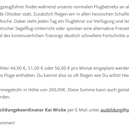
ugzeugführer findet während unseres normalen Flugbetriebs an a
Oktober statt. Zusätzlich fliegen wir in allen hessischen Schulf
 Woche. Dabei steht jeden Tag ein Fluglehrer zur Verfügung und lei
scher Segelflug-Unterricht oder spontan eine alternative Freizeita
d des kontinuierlichen Trainings deutlich schnellere Fortschritte
Alter 44,00 €, 51,00 € oder 56,00 € pro Monat eingeplant werden.
 Flüge enthalten. Du kannst also so oft fliegen wie Du willst! Hier
megebühr in Höhe von 260,00€. Diese Summe kann auch gestaffe
rden.
bildungskoordinator
Kai Wicke
per E-Mail unter
ausbildung@se
lkommen!