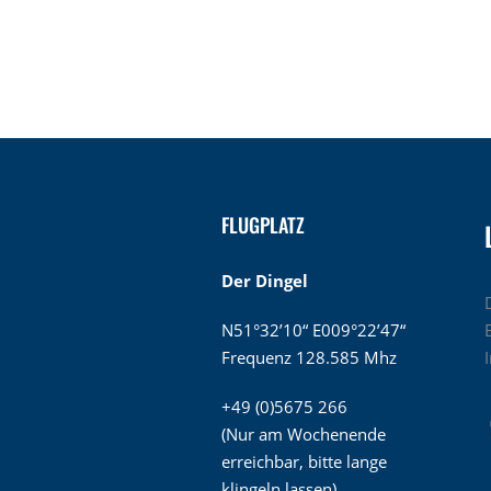
FLUGPLATZ
Der Dingel
N51°32’10“ E009°22’47“
Frequenz 128.585 Mhz
+49 (0)5675 266
(Nur am Wochenende
erreichbar, bitte lange
klingeln lassen)