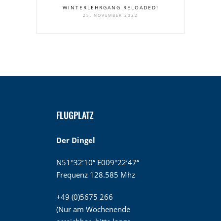
WINTERLEHRGANG RELOADED!
25. NOVEMBER 2022
FLUGPLATZ
Der Dingel
N51°32’10“ E009°22’47“
Frequenz 128.585 Mhz
+49 (0)5675 266
(Nur am Wochenende