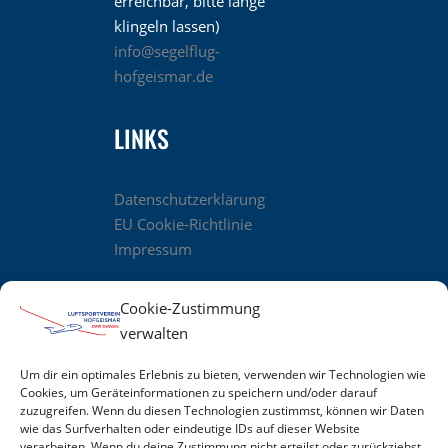
erreichbar, bitte lange
klingeln lassen)
info@segelflug-
hofgeismar.de
LINKS
Datenschutzerklärung
EU Cookie-Richtlinie
Impressum
Cookie-Zustimmung
verwalten
UNSER TOLLES TEAM
Um dir ein optimales Erlebnis zu bieten, verwenden wir Technologien wie
Cookies, um Geräteinformationen zu speichern und/oder darauf
zuzugreifen. Wenn du diesen Technologien zustimmst, können wir Daten
wie das Surfverhalten oder eindeutige IDs auf dieser Website
verarbeiten. Wenn du deine Zustimmung nicht erteilst oder zurückziehst,