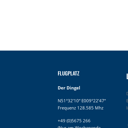
FLUGPLATZ
Der Dingel
N51°32’10“ E009°22’47“
Frequenz 128.585 Mhz
+49 (0)5675 266
(Nur am Wochenende