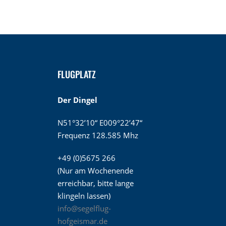
FLUGPLATZ
Der Dingel
N51°32’10“ E009°22’47“
Frequenz 128.585 Mhz
+49 (0)5675 266
(Nur am Wochenende
erreichbar, bitte lange
klingeln lassen)
info@segelflug-
hofgeismar.de