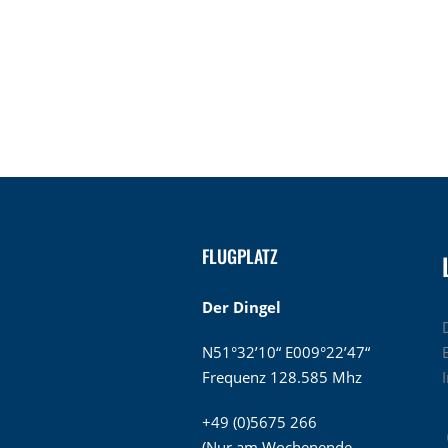
FLUGPLATZ
Der Dingel
N51°32’10“ E009°22’47“
Frequenz 128.585 Mhz
+49 (0)5675 266
(Nur am Wochenende