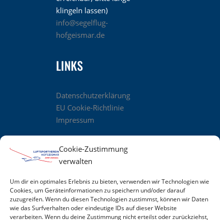
klingeln lassen)
info@segelflug-
hofgeismar.de
LINKS
Datenschutzerklärung
EU Cookie-Richtlinie
Impressum
Cookie-Zustimmung
verwalten
UNSER TOLLES TEAM
Um dir ein optimales Erlebnis zu bieten, verwenden wir Technologien wie
Cookies, um Geräteinformationen zu speichern und/oder darauf
zuzugreifen. Wenn du diesen Technologien zustimmst, können wir Daten
wie das Surfverhalten oder eindeutige IDs auf dieser Website
verarbeiten. Wenn du deine Zustimmung nicht erteilst oder zurückziehst,