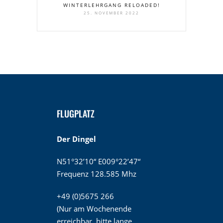
WINTERLEHRGANG RELOADED!
25. NOVEMBER 2022
FLUGPLATZ
Der Dingel
N51°32’10“ E009°22’47“
Frequenz 128.585 Mhz
+49 (0)5675 266
(Nur am Wochenende
erreichbar, bitte lange