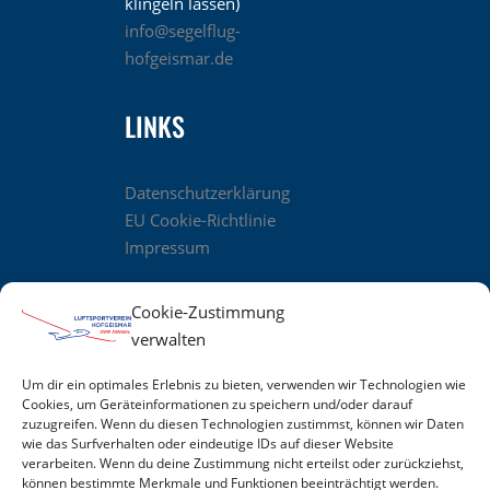
klingeln lassen)
info@segelflug-
hofgeismar.de
LINKS
Datenschutzerklärung
EU Cookie-Richtlinie
Impressum
Cookie-Zustimmung
verwalten
UNSER TOLLES TEAM
Um dir ein optimales Erlebnis zu bieten, verwenden wir Technologien wie
Cookies, um Geräteinformationen zu speichern und/oder darauf
zuzugreifen. Wenn du diesen Technologien zustimmst, können wir Daten
wie das Surfverhalten oder eindeutige IDs auf dieser Website
verarbeiten. Wenn du deine Zustimmung nicht erteilst oder zurückziehst,
können bestimmte Merkmale und Funktionen beeinträchtigt werden.