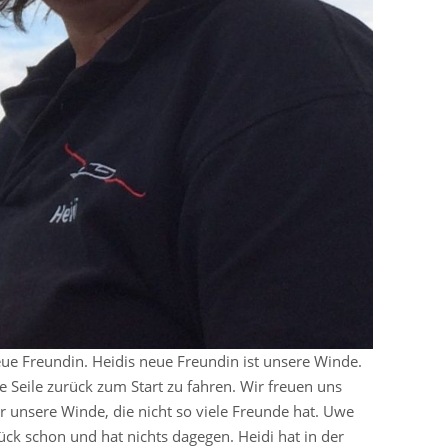
neue Freundin. Heidis neue Freundin ist unsere Winde.
ie Seile zurück zum Start zu fahren. Wir freuen uns
ür unsere Winde, die nicht so viele Freunde hat. Uwe
ck schon und hat nichts dagegen. Heidi hat in der