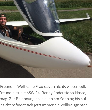
Freundin. Weil seine Frau davon nichts wissen soll,
Freundin ist die ASW 24. Benny findet sie so klasse,
 mag. Zur Belohnung hat sie ihn am Sonntag bis auf
icht befindet sich jetzt immer ein Vollkreisgrinsen.