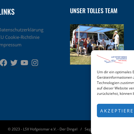
LINKS
UNSER TOLLES TEAM
Datenschutzerklärung
EU Cookie-Richtlinie
Impressum
Um dir ein optimales 
Geräteinformationen 
Technologien zustimms
auf dieser Website ve
zurückziehst, können
AKZEPTIER
© 2023 - LSV Hofgeismar e.V. - Der Dingel
Segelflug-Hofgeismar.de