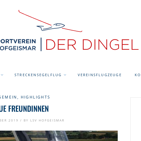
STRECKENSEGELFLUG
VEREINSFLUGZEUGE
KO
GEMEIN
,
HIGHLIGHTS
UE FREUNDINNEN
BER 2019 /
BY
LSV HOFGEISMAR